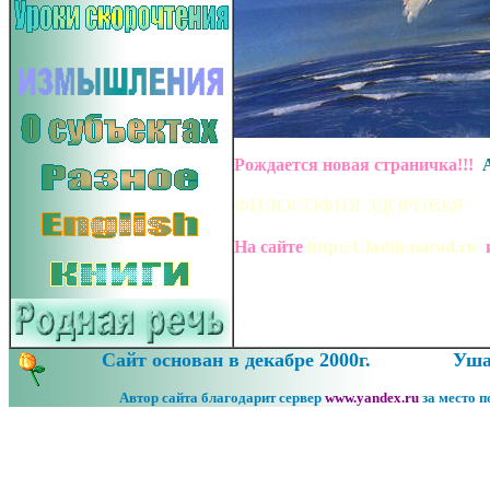
Рождается новая страничка!!!
ФИЛОСОФИЯ ЗДОРОВЬЯ
На сайте
http://Ulashir.narod.ru
Сайт основан в декабре 2000г.
Ушак
Автор сайта благодарит сервер
www.y
a
ndex.ru
за место 